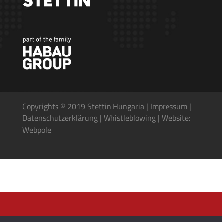
Copyrights © 2019 Stettin Hungaria |
Impressum
|
Datenschutzerkl
ä
rung
|
Whistleblowing
|
Website:
Webpole