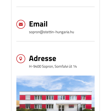
Email

sopron@stettin-hungaria.hu
Adresse

H-9400 Sopron, Somfalvi út 14