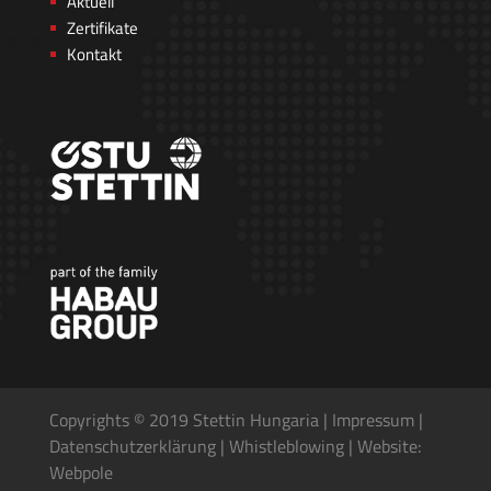
Aktuell
Zertifikate
Kontakt
Copyrights © 2019 Stettin Hungaria |
Impressum
|
Datenschutzerkl
ä
rung
|
Whistleblowing
|
Website:
Webpole