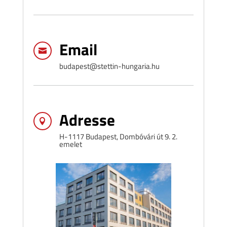
Email

budapest@stettin-hungaria.hu
Adresse

H-1117 Budapest, Dombóvári út 9. 2.
emelet