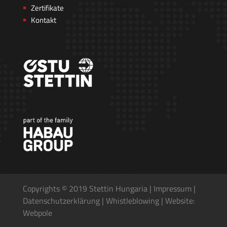
Zertifikate
Kontakt
Copyrights © 2019 Stettin Hungaria |
Impressum
|
Datenschutzerkl
ä
rung
|
Whistleblowing
|
Website:
Webpole