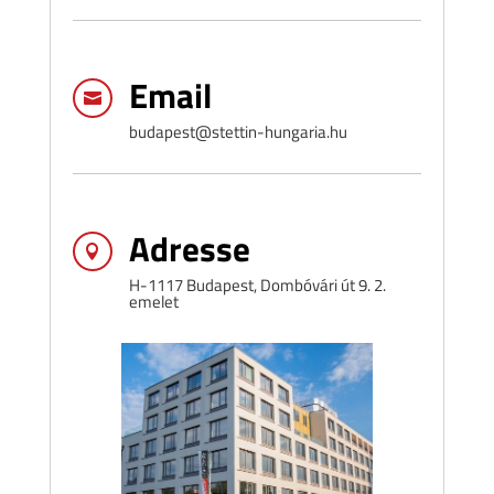
Email

budapest@stettin-hungaria.hu
Adresse

H-1117 Budapest, Dombóvári út 9. 2.
emelet