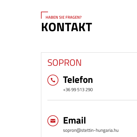
HABEN SIE FRAGEN?
KONTAKT
SOPRON
Telefon

+36 99 513 290
Email

sopron@stettin-hungaria.hu