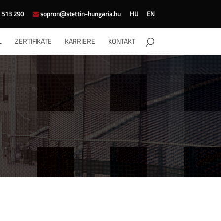
 513 290
sopron@stettin-hungaria.hu
HU
EN
L
ZERTIFIKATE
KARRIERE
KONTAKT