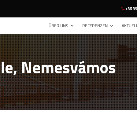
+36 99
ÜBER UNS
REFERENZEN
AKTUEL
lle, Nemesvámos