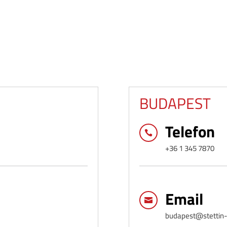
BUDAPEST
Telefon

+36 1 345 7870
Email

budapest@stettin-