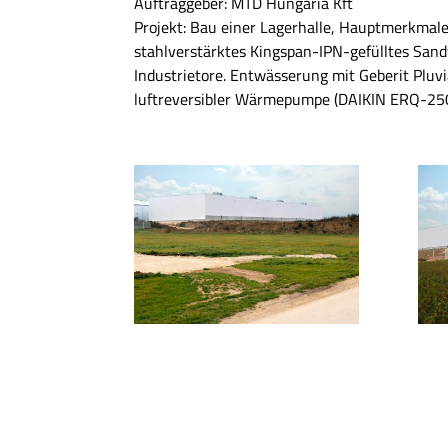
Auftraggeber: MTD Hungária Kft
Projekt: Bau einer Lagerhalle, Hauptmerkmal
stahlverstärktes Kingspan-IPN-gefülltes San
Industrietore. Entwässerung mit Geberit Pl
luftreversibler Wärmepumpe (DAIKIN ERQ-250)