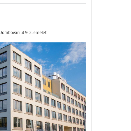
ombóvári út 9. 2. emelet