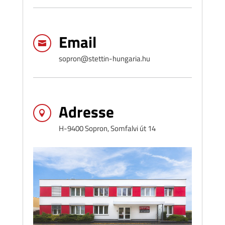
Email

sopron@stettin-hungaria.hu
Adresse

H-9400 Sopron, Somfalvi út 14