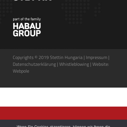
Copyrights © 2019 Stettin Hungaria |
Impressum
|
Datenschutzerkl
ä
rung
|
Whistleblowing
|
Website:
Webpole
Wenn Sie Cookies akzeptieren, können wir Ihnen die