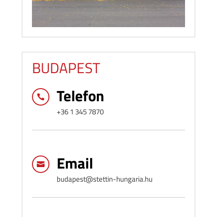
BUDAPEST
Telefon

+36 1 345 7870
Email

budapest@stettin-hungaria.hu