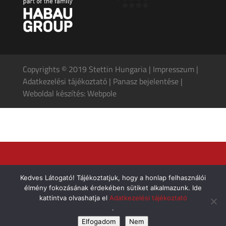
Copyrights © 2019 Stettin Hungaria |
Impresszum
|
Adatkezelési tájékoztató
|
Panasz bejelentése
|
Weboldal készítés: Webpole
Kedves Látogató! Tájékoztatjuk, hogy a honlap felhasználói
élmény fokozásának érdekében sütiket alkalmazunk. Ide
kattintva olvashatja el
Adatkezelési tájékoztató
.
Elfogadom
Nem