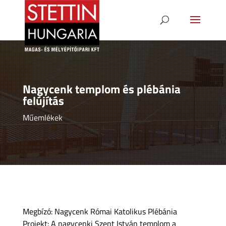
Nagycenk templom és plébánia
felújítás
Műemlékek
Megbízó: Nagycenk Római Katolikus Plébánia
Projekt: A nagycenki Szent István templom a