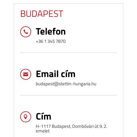
BUDAPEST
Telefon

+36 1 345 7870
Email cím

budapest@stettin-hungaria.hu
Cím

H-1117 Budapest, Dombóvári út 9. 2.
emelet