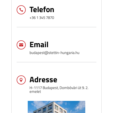
Telefon

+36 1 345 7870
Email

budapest@stettin-hungaria.hu
Adresse

H-1117 Budapest, Dombóvári út 9. 2.
emelet