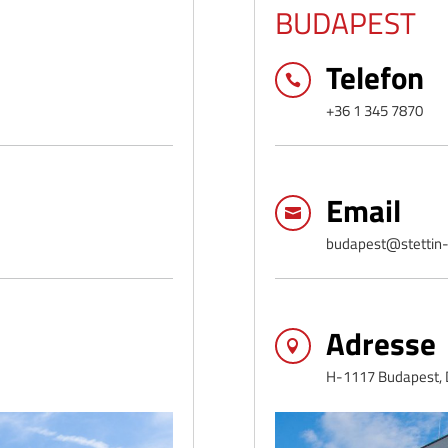
BUDAPEST
Telefon

+36 1 345 7870
Email

budapest@stettin-
Adresse

H-1117 Budapest, D