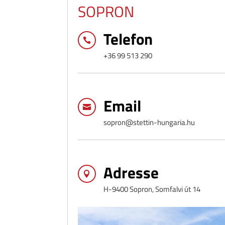
SOPRON
Telefon

+36 99 513 290
Email

sopron@stettin-hungaria.hu
Adresse

H-9400 Sopron, Somfalvi út 14