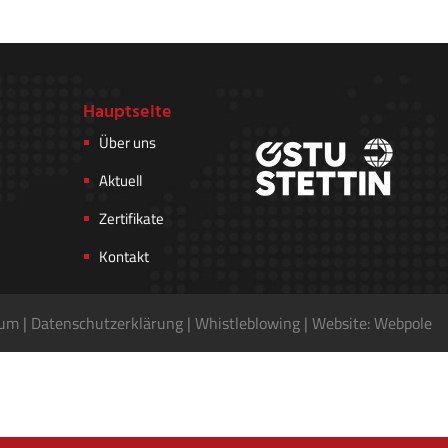
Hauptseite
Über uns
Aktuell
Zertifikate
Kontakt
sum
|
Datenschutzerkl
ä
rung
|
Whistleblowing
|
Website: Webpole