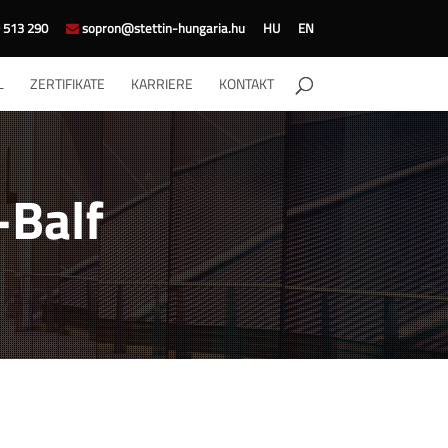
 513 290
sopron@stettin-hungaria.hu
HU
EN
L
ZERTIFIKATE
KARRIERE
KONTAKT
-Balf