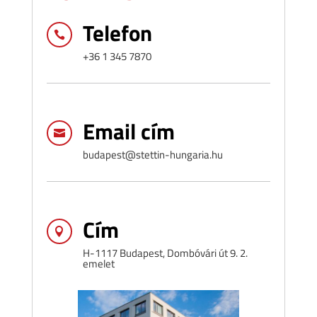
Telefon

+36 1 345 7870
Email cím

budapest@stettin-hungaria.hu
Cím

H-1117 Budapest, Dombóvári út 9. 2.
emelet