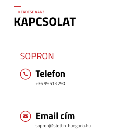
KÉRDÉSE VAN?
KAPCSOLAT
SOPRON
Telefon

+36 99 513 290
Email cím

sopron@stettin-hungaria.hu