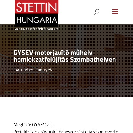
GYSEV motorjavító műhely
homlokzatfelújítás Szombathelyen
Ipari létesítmények
Megbízó: GYSEV Zrt
Projekt: Társaságunk közbeszerzési eljáráson nyerte