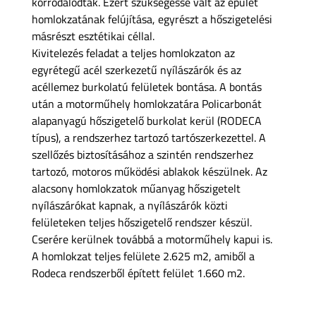
korrodálódtak. Ezért szükségessé vált az épület
homlokzatának felújítása, egyrészt a hőszigetelési
másrészt esztétikai céllal.
Kivitelezés feladat a teljes homlokzaton az
egyrétegű acél szerkezetű nyílászárók és az
acéllemez burkolatú felületek bontása. A bontás
után a motorműhely homlokzatára Policarbonát
alapanyagú hőszigetelő burkolat kerül (RODECA
típus), a rendszerhez tartozó tartószerkezettel. A
szellőzés biztosításához a szintén rendszerhez
tartozó, motoros működési ablakok készülnek. Az
alacsony homlokzatok műanyag hőszigetelt
nyílászárókat kapnak, a nyílászárók közti
felületeken teljes hőszigetelő rendszer készül.
Cserére kerülnek továbbá a motorműhely kapui is.
A homlokzat teljes felülete 2.625 m2, amiből a
Rodeca rendszerből épített felület 1.660 m2.