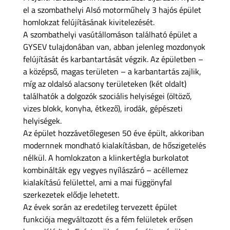
el a szombathelyi Alsó motorműhely 3 hajós épület
homlokzat felújításának kivitelezését.
A szombathelyi vasútállomáson található épület a
GYSEV tulajdonában van, abban jelenleg mozdonyok
felújítását és karbantartását végzik. Az épületben –
a középső, magas területen – a karbantartás zajlik,
míg az oldalsó alacsony területeken (két oldalt)
találhatók a dolgozók szociális helyiségei (öltöző,
vizes blokk, konyha, étkező), irodák, gépészeti
helyiségek.
Az épület hozzávetőlegesen 50 éve épült, akkoriban
modernnek mondható kialakításban, de hőszigetelés
nélkül. A homlokzaton a klinkertégla burkolatot
kombinálták egy vegyes nyílászáró – acéllemez
kialakítású felülettel, ami a mai függönyfal
szerkezetek elődje lehetett.
Az évek során az eredetileg tervezett épület
funkciója megváltozott és a fém felületek erősen