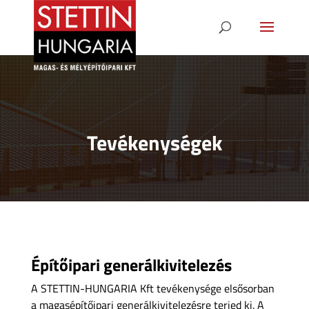
Tevékenységek
Építőipari generálkivitelezés
A STETTIN-HUNGARIA Kft tevékenysége elsősorban
a magasépítőipari generálkivitelezésre terjed ki. A