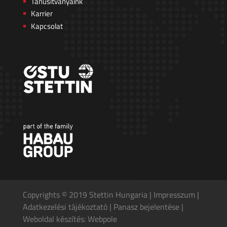
Tanusítványaink
Karrier
Kapcsolat
Copyrights © 2019 Stettin Hungaria |
Impresszum
|
Adatkezelési tájékoztató
|
Panasz bejelentése
|
Weboldal készítés: Webpole