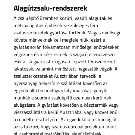
Alagútzsalu-rendszerek
A zsaluépítő üzemben közúti, vasúti alagutak és
metróalagutak építéséhez szükséges fém
zsaluszerkezetek gyártása történik. Magas minőségi
követelményeknek kell megfelelniük, ezért a
gyártás során folyamatosan minőségellenőrzéseket
végeznek és a késztermék is szigorú ellenőrzésen
esik át. A gyártást magasan képzett fémszerkezet-
lakatosok, valamint minősített hegesztők végzik. A
zsaluszerkezeteket Ausztriában tervezik, a
nyersanyag helyszínre szállítását követően az
egyedülálló technológiai folyamatokat igénylő
munkák a soproni zsaluépítő üzemben kerülnek
elvégzésre. A gyártást követően a késztermék vagy
visszaszállításra kerül Ausztriába, vagy közvetlenül
a rendeltetési helyére. Az egyedülálló technológiát
az is tükrözi, hogy számos európai projekten (mint
pl. csehországi metróépítés, alagútépítések