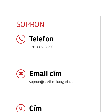
SOPRON
Telefon

+36 99 513 290
Email cím

sopron@stettin-hungaria.hu
Cím
