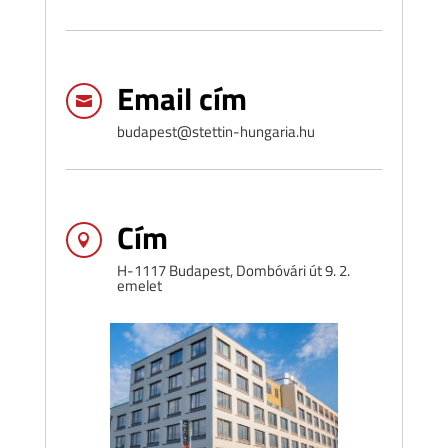
Email cím

budapest@stettin-hungaria.hu
Cím

H-1117 Budapest, Dombóvári út 9. 2.
emelet