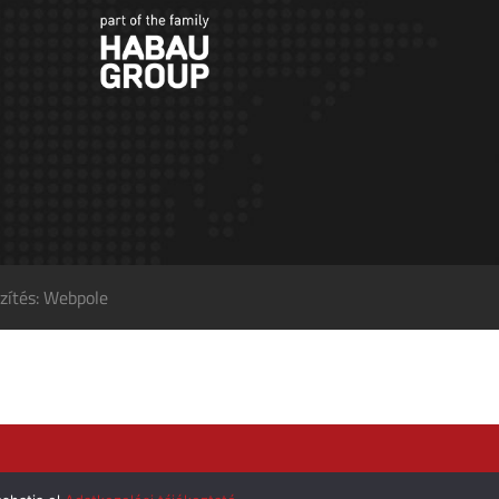
zítés: Webpole