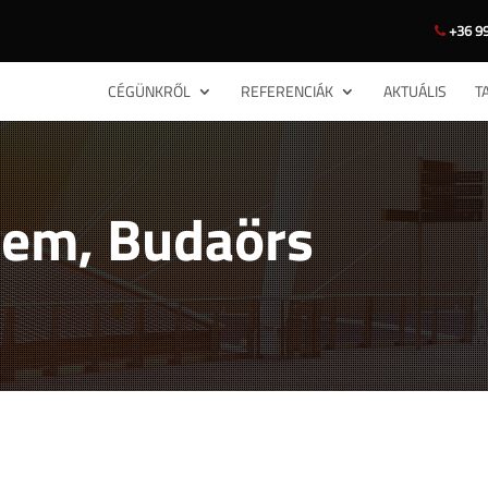
+36 99
CÉGÜNKRŐL
REFERENCIÁK
AKTUÁLIS
T
rem, Budaörs