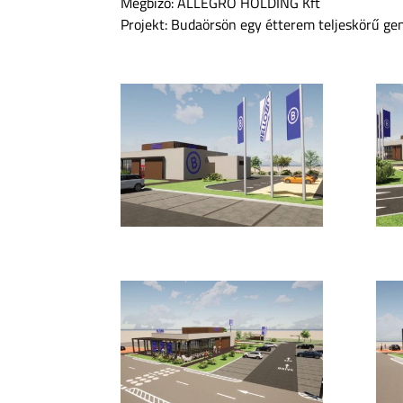
Megbízó: ALLEGRO HOLDING Kft
Projekt: Budaörsön egy étterem teljeskörű gen