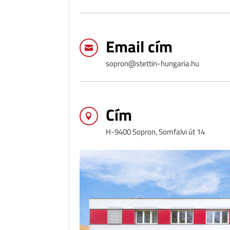
Email cím

sopron@stettin-hungaria.hu
Cím

H-9400 Sopron, Somfalvi út 14