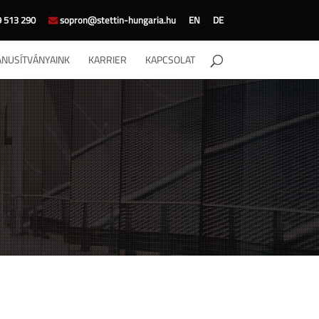
 513 290
sopron@stettin-hungaria.hu
EN
DE
ANUSÍTVÁNYAINK
KARRIER
KAPCSOLAT