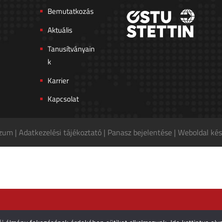
Bemutatkozás
Aktuális
Tanusítványain
k
Karrier
Kapcsolat
szum
|
Adatkezelési tájékoztató
|
Panasz bejelentése
|
Weboldal kés