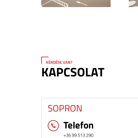
KÉRDÉSE VAN?
KAPCSOLAT
SOPRON
Telefon

+36 99 513 290