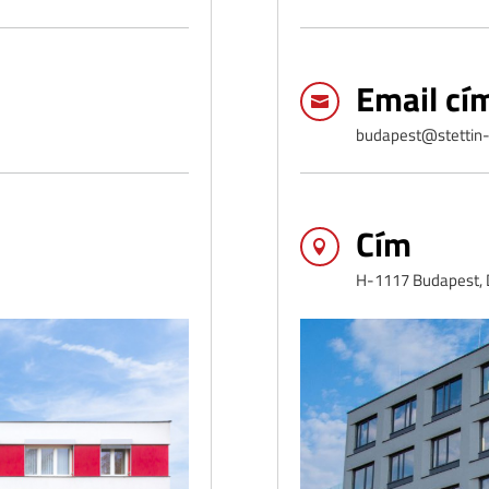
Email cí

budapest@stettin-
Cím

H-1117 Budapest, D