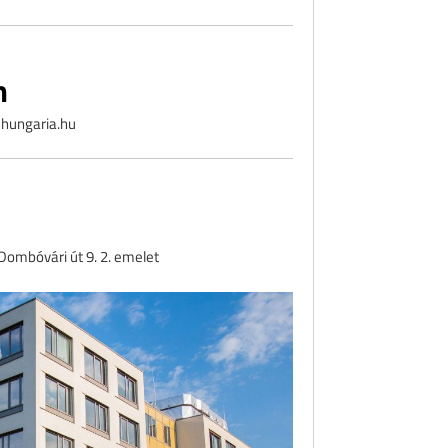
m
hungaria.hu
ombóvári út 9. 2. emelet