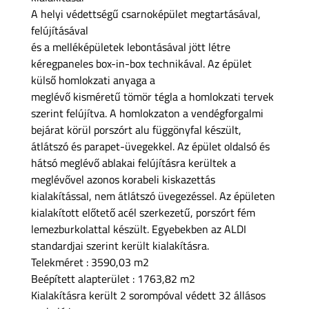
A helyi védettségű csarnoképület megtartásával,
felújításával
és a melléképületek lebontásával jött létre
kéregpaneles box-in-box technikával. Az épület
külső homlokzati anyaga a
meglévő kisméretű tömör tégla a homlokzati tervek
szerint felújítva. A homlokzaton a vendégforgalmi
bejárat körül porszórt alu függönyfal készült,
átlátszó és parapet-üvegekkel. Az épület oldalsó és
hátsó meglévő ablakai felújításra kerültek a
meglévővel azonos korabeli kiskazettás
kialakítással, nem átlátszó üvegezéssel. Az épületen
kialakított előtető acél szerkezetű, porszórt fém
lemezburkolattal készült. Egyebekben az ALDI
standardjai szerint került kialakításra.
Telekméret : 3590,03 m2
Beépített alapterület : 1763,82 m2
Kialakításra került 2 sorompóval védett 32 állásos