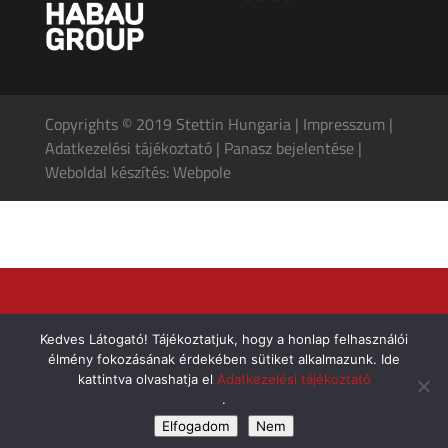
Copyrights © 2019 Stettin Hungaria |
Impresszum
|
Adatkezelési tájékoztató
|
Panasz bejelentése
|
Weboldal készítés: Webpole
Kedves Látogató! Tájékoztatjuk, hogy a honlap felhasználói
élmény fokozásának érdekében sütiket alkalmazunk. Ide
kattintva olvashatja el
Adatkezelési tájékoztató
.
Elfogadom
Nem