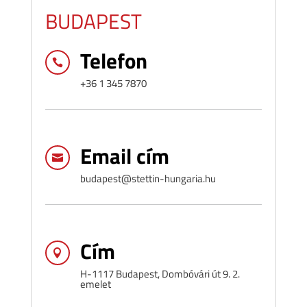
BUDAPEST
Telefon

+36 1 345 7870
Email cím

budapest@stettin-hungaria.hu
Cím

H-1117 Budapest, Dombóvári út 9. 2.
emelet