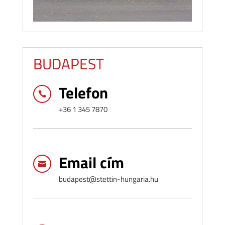
BUDAPEST
Telefon

+36 1 345 7870
Email cím

budapest@stettin-hungaria.hu