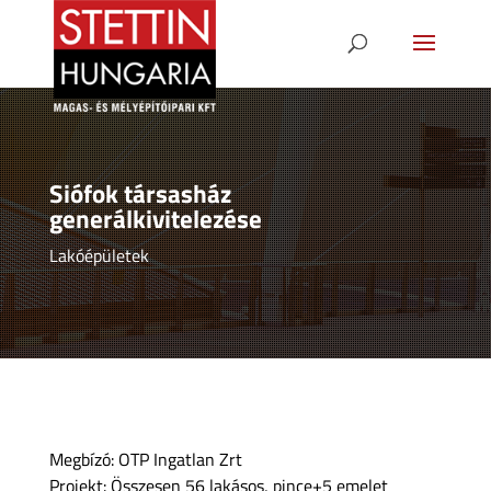
Siófok társasház
generálkivitelezése
Lakóépületek
Megbízó: OTP Ingatlan Zrt
Projekt: Összesen 56 lakásos, pince+5 emelet