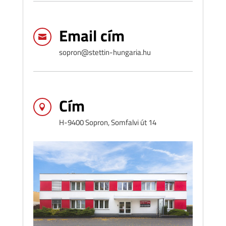
Email cím

sopron@stettin-hungaria.hu
Cím

H-9400 Sopron, Somfalvi út 14