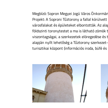
Megbízó: Sopron Megyei Jogú Város Önkormá
Projekt: A Soproni Tűztorony a fallal körülve
városfalakat és épületeket elbontották. Az al
földszinti toronytestet a ma is látható zömök 
viszontagságai, a szerkezetek elöregedése és
alapján nyílt lehetőség a Tűztorony szerkezet
turisztikai központ (információs iroda, büfé és