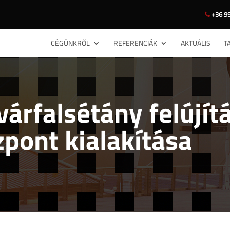
+36 99
CÉGÜNKRŐL
REFERENCIÁK
AKTUÁLIS
T
árfalsétány felújítá
zpont kialakítása