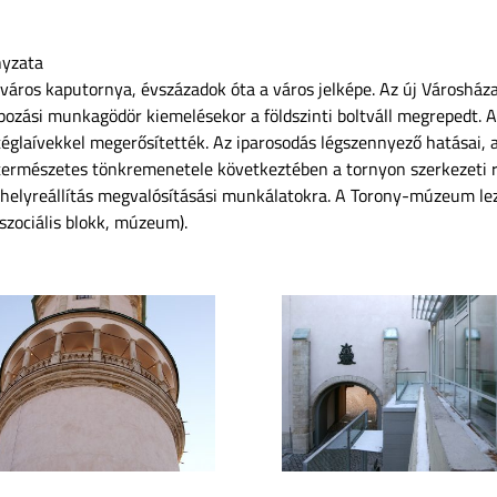
nyzata
tt város kaputornya, évszázadok óta a város jelképe. Az új Városhá
apozási munkagödör kiemelésekor a földszinti boltváll megrepedt.
téglaívekkel megerősítették. Az iparosodás légszennyező hatásai, a
 természetes tönkremenetele következtében a tornyon szerkezeti
-helyreállítás megvalósításási munkálatokra. A Torony-múzeum lez
 szociális blokk, múzeum).