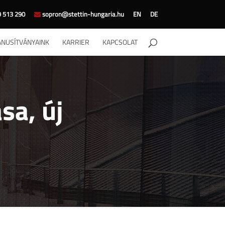
 513 290
sopron@stettin-hungaria.hu
EN
DE
ANUSÍTVÁNYAINK
KARRIER
KAPCSOLAT
sa, új