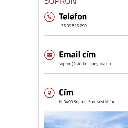
SOPRON
Telefon

+36 99 513 290
Email cím

sopron@stettin-hungaria.hu
Cím

H-9400 Sopron, Somfalvi út 14