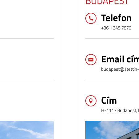
BUDAPEST
Telefon

+36 1 345 7870
Email cí

budapest@stettin-
Cím

H-1117 Budapest, D