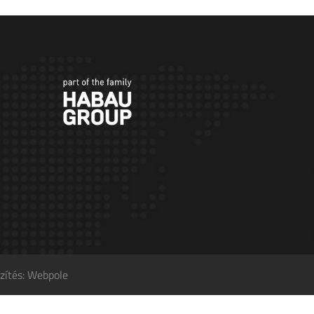
zítés: Webpole