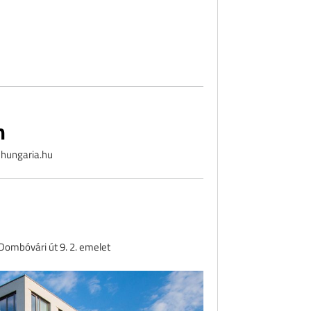
m
hungaria.hu
ombóvári út 9. 2. emelet