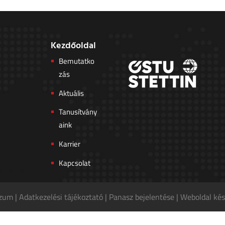
Kezdőoldal
Bemutatko
zás
Aktuális
Tanusítvány
aink
Karrier
Kapcsolat
szum
|
Adatkezelési tájékoztató
|
Panasz bejelentése
|
Weboldal kés