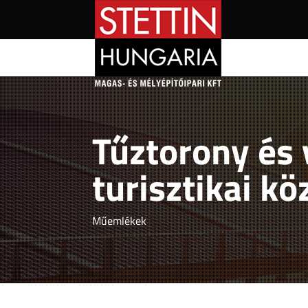
Tűztorony és v
turisztikai kö
Műemlékek